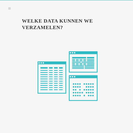
WELKE DATA KUNNEN WE
VERZAMELEN?