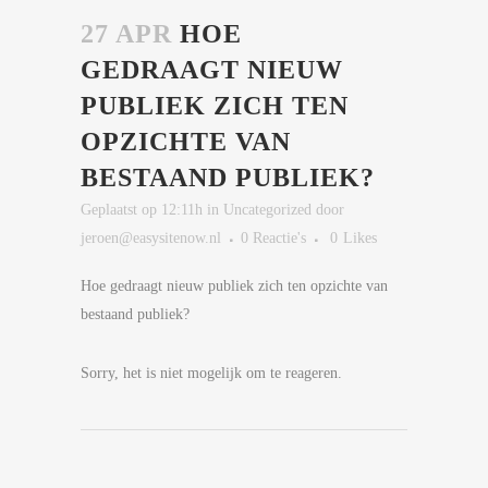
27 APR
HOE
GEDRAAGT NIEUW
PUBLIEK ZICH TEN
OPZICHTE VAN
BESTAAND PUBLIEK?
Geplaatst op 12:11h
in
Uncategorized
door
jeroen@easysitenow.nl
0 Reactie's
0
Likes
Hoe gedraagt nieuw publiek zich ten opzichte van
bestaand publiek?
Sorry, het is niet mogelijk om te reageren.