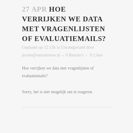
27 APR
HOE
VERRIJKEN WE DATA
MET VRAGENLIJSTEN
OF EVALUATIEMAILS?
Geplaatst op 12:13h
in
Uncategorized
door
jeroen@easysitenow.nl
0 Reactie's
0
Likes
Hoe verrijken we data met vragenlijsten of
evaluatiemails?
Sorry, het is niet mogelijk om te reageren.