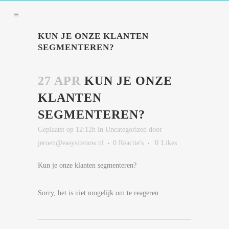
KUN JE ONZE KLANTEN
SEGMENTEREN?
27 APR
KUN JE ONZE
KLANTEN
SEGMENTEREN?
Geplaatst op 12:12h
in
Uncategorized
door
jeroen@easysitenow.nl
0 Reactie's
0
Likes
Kun je onze klanten segmenteren?
Sorry, het is niet mogelijk om te reageren.